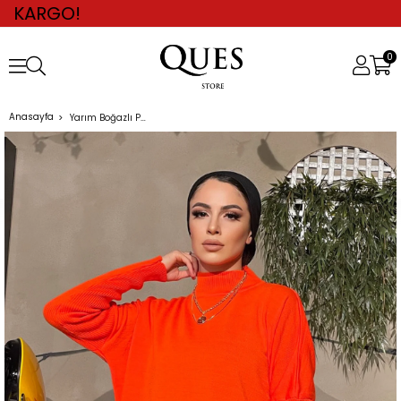
0
Anasayfa
Yarım Boğazlı Panço Kazak TURUNCU