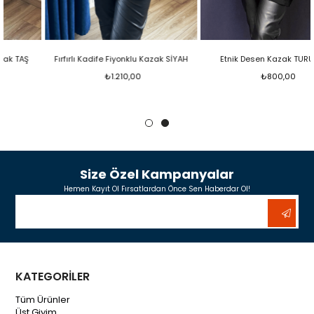
Fırfırlı Kadife Fiyonklu Kazak SİYAH
Etnik Desen Kazak TURUNCU
₺1.210,00
₺800,00
Size Özel Kampanyalar
Hemen Kayıt Ol Fırsatlardan Önce Sen Haberdar Ol!
KATEGORİLER
Tüm Ürünler
Üst Giyim