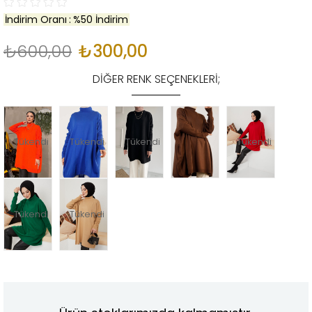
İndirim Oranı
:
%
50
İndirim
₺600,00
₺300,00
DIĞER RENK SEÇENEKLERI;
Tükendi
Tükendi
Tükendi
Tükendi
Tükendi
Tükendi