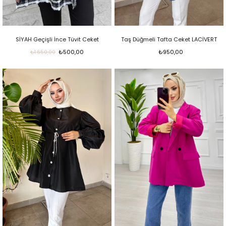
SİYAH Geçişli İnce Tüvit Ceket
Taş Düğmeli Tafta Ceket LACİVERT
₺500,00
₺950,00
₺1.650,00