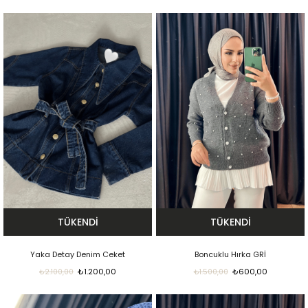
TÜKENDI
TÜKENDI
Yaka Detay Denim Ceket
Boncuklu Hırka GRİ
₺1.200,00
₺600,00
₺2.100,00
₺1.500,00