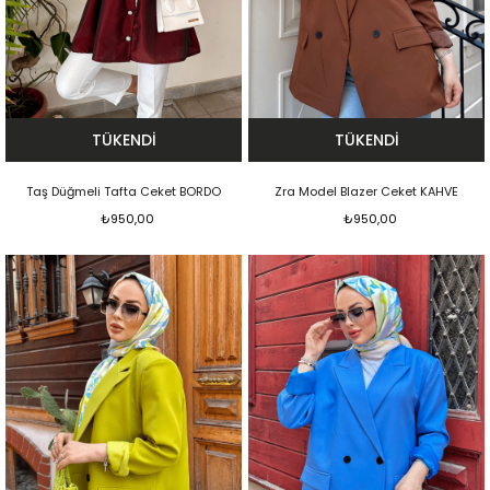
TÜKENDI
TÜKENDI
Taş Düğmeli Tafta Ceket BORDO
Zra Model Blazer Ceket KAHVE
₺950,00
₺950,00