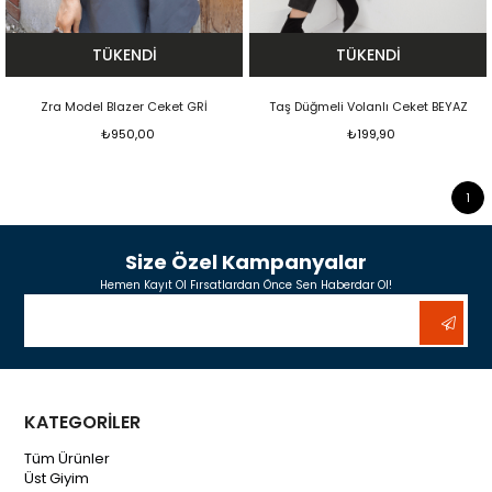
TÜKENDI
TÜKENDI
Zra Model Blazer Ceket GRİ
Taş Düğmeli Volanlı Ceket BEYAZ
₺950,00
₺199,90
1
Size Özel Kampanyalar
Hemen Kayıt Ol Fırsatlardan Önce Sen Haberdar Ol!
KATEGORİLER
Tüm Ürünler
Üst Giyim