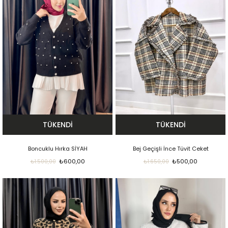
TÜKENDI
TÜKENDI
Boncuklu Hırka SİYAH
Bej Geçişli İnce Tüvit Ceket
₺600,00
₺500,00
₺1.500,00
₺1.650,00