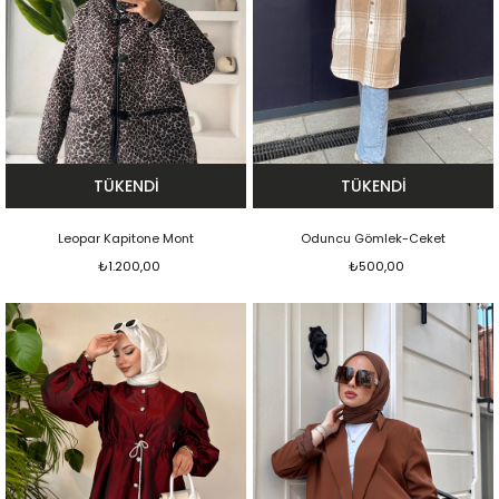
TÜKENDI
TÜKENDI
Leopar Kapitone Mont
Oduncu Gömlek-Ceket
₺1.200,00
₺500,00