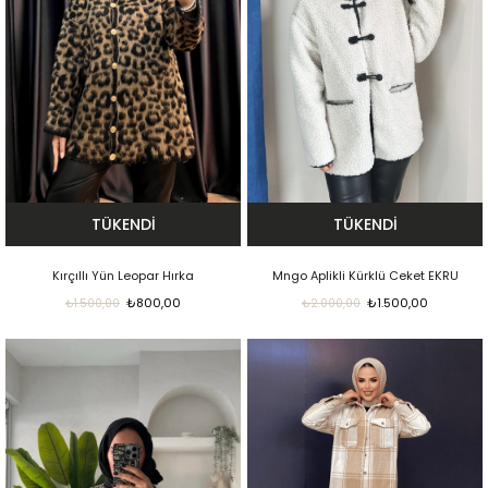
TÜKENDI
TÜKENDI
Kırçıllı Yün Leopar Hırka
Mngo Aplikli Kürklü Ceket EKRU
₺800,00
₺1.500,00
₺1.500,00
₺2.000,00