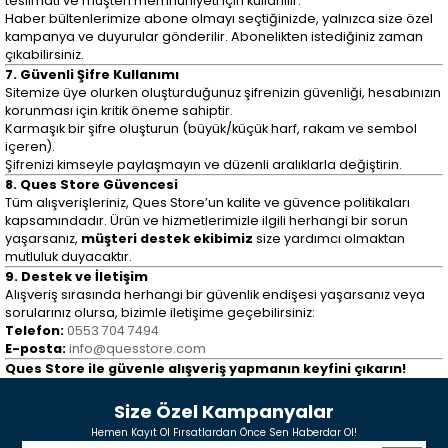
teslimatı ve müşteri memnuniyeti için kullanılır.
Haber bültenlerimize abone olmayı seçtiğinizde, yalnızca size özel
kampanya ve duyurular gönderilir. Abonelikten istediğiniz zaman
çıkabilirsiniz.
7. Güvenli Şifre Kullanımı
Sitemize üye olurken oluşturduğunuz şifrenizin güvenliği, hesabınızın
korunması için kritik öneme sahiptir.
Karmaşık bir şifre oluşturun (büyük/küçük harf, rakam ve sembol
içeren).
Şifrenizi kimseyle paylaşmayın ve düzenli aralıklarla değiştirin.
8. Ques Store Güvencesi
Tüm alışverişleriniz, Ques Store’un kalite ve güvence politikaları
kapsamındadır. Ürün ve hizmetlerimizle ilgili herhangi bir sorun
yaşarsanız,
müşteri destek ekibimiz
size yardımcı olmaktan
mutluluk duyacaktır.
9. Destek ve İletişim
Alışveriş sırasında herhangi bir güvenlik endişesi yaşarsanız veya
sorularınız olursa, bizimle iletişime geçebilirsiniz:
Telefon:
0553 704 7494
E-posta:
info@quesstore.com
Ques Store ile güvenle alışveriş yapmanın keyfini çıkarın!
Size Özel Kampanyalar
Hemen Kayıt Ol Fırsatlardan Önce Sen Haberdar Ol!