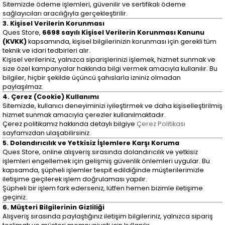
Sitemizde ödeme işlemleri, güvenilir ve sertifikalı ödeme
sağlayıcıları aracılığıyla gerçekleştirilir.
3. Kişisel Verilerin Korunması
Ques Store,
6698 sayılı Kişisel Verilerin Korunması Kanunu
(KVKK)
kapsamında, kişisel bilgilerinizin korunması için gerekli tüm
teknik ve idari tedbirleri alır.
Kişisel verileriniz, yalnızca siparişlerinizi işlemek, hizmet sunmak ve
size özel kampanyalar hakkında bilgi vermek amacıyla kullanılır. Bu
bilgiler, hiçbir şekilde üçüncü şahıslarla izniniz olmadan
paylaşılmaz.
4. Çerez (Cookie) Kullanımı
Sitemizde, kullanıcı deneyiminizi iyileştirmek ve daha kişiselleştirilmiş
hizmet sunmak amacıyla çerezler kullanılmaktadır.
Çerez politikamız hakkında detaylı bilgiye
Çerez Politikası
sayfamızdan ulaşabilirsiniz.
5. Dolandırıcılık ve Yetkisiz İşlemlere Karşı Koruma
Ques Store, online alışveriş sırasında dolandırıcılık ve yetkisiz
işlemleri engellemek için gelişmiş güvenlik önlemleri uygular. Bu
kapsamda, şüpheli işlemler tespit edildiğinde müşterilerimizle
iletişime geçilerek işlem doğrulaması yapılır.
Şüpheli bir işlem fark ederseniz, lütfen hemen bizimle iletişime
geçiniz.
6. Müşteri Bilgilerinin Gizliliği
Alışveriş sırasında paylaştığınız iletişim bilgileriniz, yalnızca sipariş