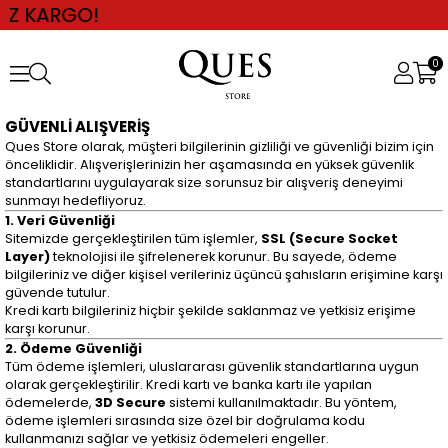
 KARGO!
0
GÜVENLİ ALIŞVERİŞ
Ques Store olarak, müşteri bilgilerinin gizliliği ve güvenliği bizim için
önceliklidir. Alışverişlerinizin her aşamasında en yüksek güvenlik
standartlarını uygulayarak size sorunsuz bir alışveriş deneyimi
sunmayı hedefliyoruz.
1. Veri Güvenliği
Sitemizde gerçekleştirilen tüm işlemler,
SSL (Secure Socket
Layer)
teknolojisi ile şifrelenerek korunur. Bu sayede, ödeme
bilgileriniz ve diğer kişisel verileriniz üçüncü şahısların erişimine karşı
güvende tutulur.
Kredi kartı bilgileriniz hiçbir şekilde saklanmaz ve yetkisiz erişime
karşı korunur.
2. Ödeme Güvenliği
Tüm ödeme işlemleri, uluslararası güvenlik standartlarına uygun
olarak gerçekleştirilir. Kredi kartı ve banka kartı ile yapılan
ödemelerde,
3D Secure
sistemi kullanılmaktadır. Bu yöntem,
ödeme işlemleri sırasında size özel bir doğrulama kodu
kullanmanızı sağlar ve yetkisiz ödemeleri engeller.