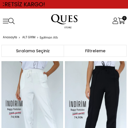
SİZ KARGO!
0
Anasayfa
ALT GİYİM
Eşofman Altı
Sıralama
Filtreleme