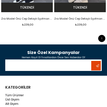
TÜKENDI
TÜKENDI
Zra Model Önü Cep Detaylı Eşofman Altı Siyah
Zra Model Önü Cep Detaylı Eşofman Altı Beyaz
₺239,00
₺239,00
1
Size Özel Kampanyalar
Hemen Kayıt Ol Fırsatlardan Önce Sen Haberdar Ol!
KATEGORİLER
Tüm Ürünler
Üst Giyim
Alt Giyim