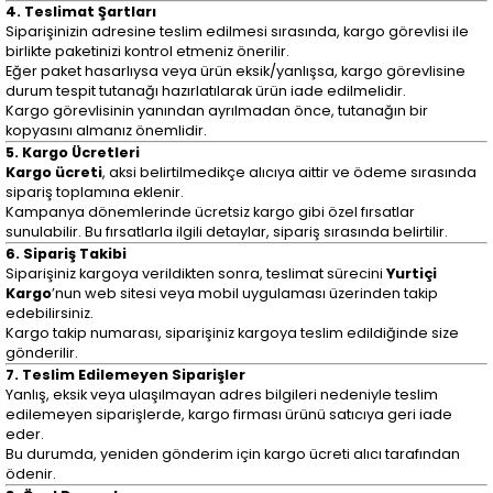
4. Teslimat Şartları
Siparişinizin adresine teslim edilmesi sırasında, kargo görevlisi ile
birlikte paketinizi kontrol etmeniz önerilir.
Eğer paket hasarlıysa veya ürün eksik/yanlışsa, kargo görevlisine
durum tespit tutanağı hazırlatılarak ürün iade edilmelidir.
Kargo görevlisinin yanından ayrılmadan önce, tutanağın bir
kopyasını almanız önemlidir.
5. Kargo Ücretleri
Kargo ücreti
, aksi belirtilmedikçe alıcıya aittir ve ödeme sırasında
sipariş toplamına eklenir.
Kampanya dönemlerinde ücretsiz kargo gibi özel fırsatlar
sunulabilir. Bu fırsatlarla ilgili detaylar, sipariş sırasında belirtilir.
6. Sipariş Takibi
Siparişiniz kargoya verildikten sonra, teslimat sürecini
Yurtiçi
Kargo
’nun web sitesi veya mobil uygulaması üzerinden takip
edebilirsiniz.
Kargo takip numarası, siparişiniz kargoya teslim edildiğinde size
gönderilir.
7. Teslim Edilemeyen Siparişler
Yanlış, eksik veya ulaşılmayan adres bilgileri nedeniyle teslim
edilemeyen siparişlerde, kargo firması ürünü satıcıya geri iade
eder.
Bu durumda, yeniden gönderim için kargo ücreti alıcı tarafından
ödenir.