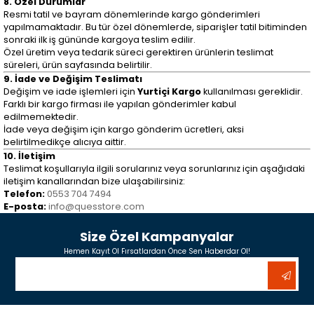
8. Özel Durumlar
Resmi tatil ve bayram dönemlerinde kargo gönderimleri
yapılmamaktadır. Bu tür özel dönemlerde, siparişler tatil bitiminden
sonraki ilk iş gününde kargoya teslim edilir.
Özel üretim veya tedarik süreci gerektiren ürünlerin teslimat
süreleri, ürün sayfasında belirtilir.
9. İade ve Değişim Teslimatı
Değişim ve iade işlemleri için
Yurtiçi Kargo
kullanılması gereklidir.
Farklı bir kargo firması ile yapılan gönderimler kabul
edilmemektedir.
İade veya değişim için kargo gönderim ücretleri, aksi
belirtilmedikçe alıcıya aittir.
10. İletişim
Teslimat koşullarıyla ilgili sorularınız veya sorunlarınız için aşağıdaki
iletişim kanallarından bize ulaşabilirsiniz:
Telefon:
0553 704 7494
E-posta:
info@quesstore.com
Size Özel Kampanyalar
Hemen Kayıt Ol Fırsatlardan Önce Sen Haberdar Ol!