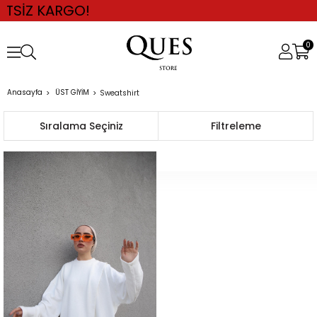
SİZ KARGO!
0
Anasayfa
ÜST GİYİM
Sweatshirt
Sıralama
Filtreleme