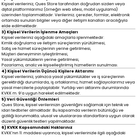
Kişisel verileriniz, Ques Store tarafından doğrudan sizden veya
dijital platformlarımız (örneğin web sitesi, mobil uygulama)
üzerinden toplanmaktadır. Verileriniz; çerezler, formlar, elektronik
ortamda sunulan bilgiler veya diğer iletişim kanalları aracılığıyla
elde edilmektedir.
3) Kişisel Verilerin İşlenme Amaçları
Kişisel verileriniz aşağıdaki amaçlarla işlenmektedir:
Kimlik doğrulama ve iletişim süreçlerinin yürütülmesi,
Satış ve hizmet süreçlerinin yerine getirilmesi,
Müşteri deneyiminin iyileştirilmesi,
Yasal yükümlülüklerin yerine getirilmesi,
Pazarlama, analiz ve kişiselleştirilmiş hizmetlerin sunulması.
4) Kişisel Verilerin Üçüncü Kişilere Aktarımı
Kişisel verileriniz, yalnızca yasal yükümlülükler ve iş süreçlerinin
gerektirdiği durumlarda, iş ortaklarımız, hizmet sağlayıcılarımız veya
yasal mercilerle paylaşılabilir. Yurtdışı veri aktarımı durumlarında
KVKK m. 9’a uygun hareket edilmektedir.
5) Veri Güvenliği Önlemleri
Ques Store, kişisel verilerinizin güvenliğini sağlamak için teknik ve
idari tedbirler almaktadır. Bu kapsamda verilerin bütünlüğü ve
gizliliği korunmakta; ulusal ve uluslararası standartlara uygun olarak
düzenli güvenlik testleri yapılmaktadır.
6) KVKK Kapsamındaki Haklarınız
KVKK’nın 11. maddesi uyarınca, kişisel verilerinizle ilgili aşağıdaki