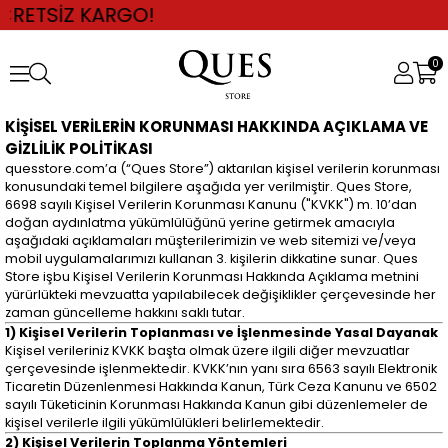
ETSİZ KARGO!
0
KİŞİSEL VERİLERİN KORUNMASI HAKKINDA AÇIKLAMA VE
GİZLİLİK POLİTİKASI
quesstore.com’a (“Ques Store”) aktarılan kişisel verilerin korunması
konusundaki temel bilgilere aşağıda yer verilmiştir. Ques Store,
6698 sayılı Kişisel Verilerin Korunması Kanunu ("KVKK") m. 10’dan
doğan aydınlatma yükümlülüğünü yerine getirmek amacıyla
aşağıdaki açıklamaları müşterilerimizin ve web sitemizi ve/veya
mobil uygulamalarımızı kullanan 3. kişilerin dikkatine sunar. Ques
Store işbu Kişisel Verilerin Korunması Hakkında Açıklama metnini
yürürlükteki mevzuatta yapılabilecek değişiklikler çerçevesinde her
zaman güncelleme hakkını saklı tutar.
1) Kişisel Verilerin Toplanması ve İşlenmesinde Yasal Dayanak
Kişisel verileriniz KVKK başta olmak üzere ilgili diğer mevzuatlar
çerçevesinde işlenmektedir. KVKK’nın yanı sıra 6563 sayılı Elektronik
Ticaretin Düzenlenmesi Hakkında Kanun, Türk Ceza Kanunu ve 6502
sayılı Tüketicinin Korunması Hakkında Kanun gibi düzenlemeler de
kişisel verilerle ilgili yükümlülükleri belirlemektedir.
2) Kişisel Verilerin Toplanma Yöntemleri