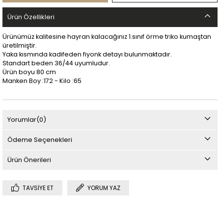
Ürün Özellikleri
Ürünümüz kalitesine hayran kalacağınız 1.sınıf örme triko kumaştan
üretilmiştir.
Yaka kısmında kadifeden fiyonk detayı bulunmaktadır.
Standart beden 36/44 uyumludur.
Ürün boyu 80 cm
Manken Boy :172 - Kilo :65
Yorumlar
(0)
Ödeme Seçenekleri
Ürün Önerileri
TAVSIYE ET
YORUM YAZ