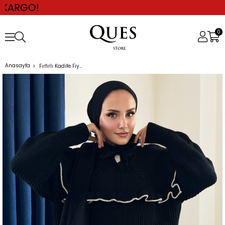
0
Anasayfa
Fırfırlı Kadife Fiyonklu Kazak SİYAH