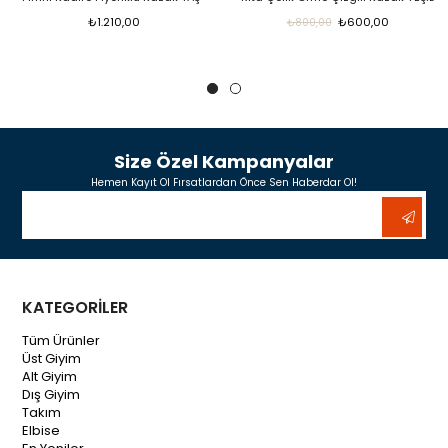
₺600,00
₺300,00
₺800,00
₺600,00
Size Özel Kampanyalar
Hemen Kayıt Ol Fırsatlardan Önce Sen Haberdar Ol!
KATEGORİLER
Tüm Ürünler
Üst Giyim
Alt Giyim
Dış Giyim
Takım
Elbise