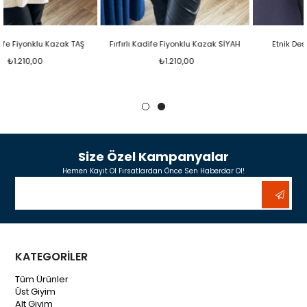
Fırfırlı Kadife Fiyonklu Kazak SİYAH
Etnik Desen Kazak TURUNCU
₺1.210,00
₺800,00
Size Özel Kampanyalar
Hemen Kayıt Ol Fırsatlardan Önce Sen Haberdar Ol!
KATEGORİLER
Tüm Ürünler
Üst Giyim
Alt Giyim