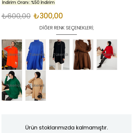
İndirim Oranı
:
%
50
İndirim
₺600,00
₺300,00
DIĞER RENK SEÇENEKLERI;
Tükendi
Tükendi
Tükendi
Tükendi
Tükendi
Tükendi
Ürün stoklarımızda kalmamıştır.