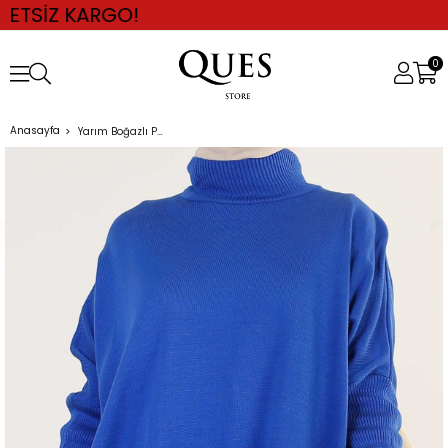
KARGO!
0
Anasayfa
Yarım Boğazlı Panço Kazak SAKS