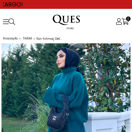
0
Anasayfa
TAKIM
Yan Yırtmaç Detay Triko Takım YEŞİL