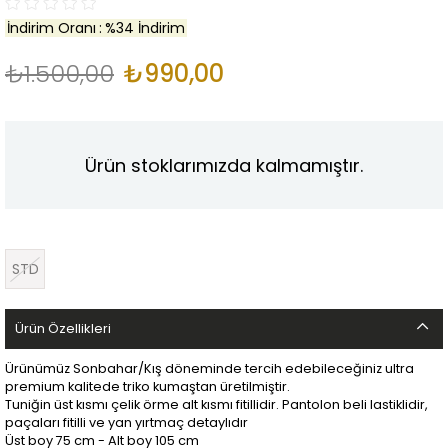
İndirim Oranı
:
%
34
İndirim
₺1.500,00
₺990,00
Ürün stoklarımızda kalmamıştır.
STD
Ürün Özellikleri
Ürünümüz Sonbahar/Kış döneminde tercih edebileceğiniz ultra
premium kalitede triko kumaştan üretilmiştir.
Tuniğin üst kısmı çelik örme alt kısmı fitillidir. Pantolon beli lastiklidir,
paçaları fitilli ve yan yırtmaç detaylıdır
Üst boy 75 cm - Alt boy 105 cm