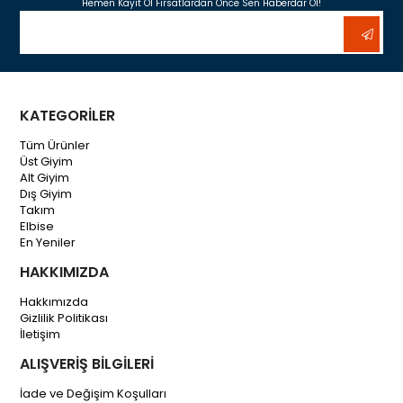
Hemen Kayıt Ol Fırsatlardan Önce Sen Haberdar Ol!
KATEGORİLER
Tüm Ürünler
Üst Giyim
Alt Giyim
Dış Giyim
Takım
Elbise
En Yeniler
HAKKIMIZDA
Hakkımızda
Gizlilik Politikası
İletişim
ALIŞVERİŞ BİLGİLERİ
İade ve Değişim Koşulları