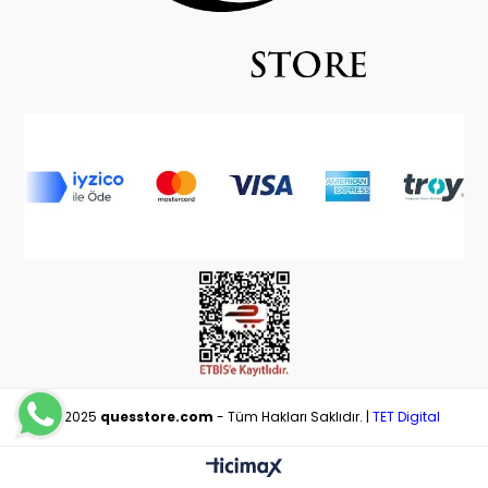
© 2025
quesstore.com
- Tüm Hakları Saklıdır. |
TET Digital