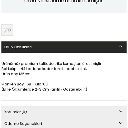
Ürün stoklarımızda kalmamıştır.
STD
Ürün Özellikleri
Ürünümüz premium kalitede triko kumaştan üretilmiştir.
Bol kalıptır 44 bedene kadar tercih edebilirsiniz
Ürün boy 135cm
Manken Boy :168 - Kilo :60
(El İle Ölçümlerde 2-3 Cm Farklılık Gösterebilir.)
Yorumlar
(0)
Ödeme Seçenekleri