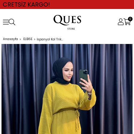
KARGO!
0
Anasayfa
ELBİSE
İspanyol Kol Triko Elbise YAĞ YEŞİLİ