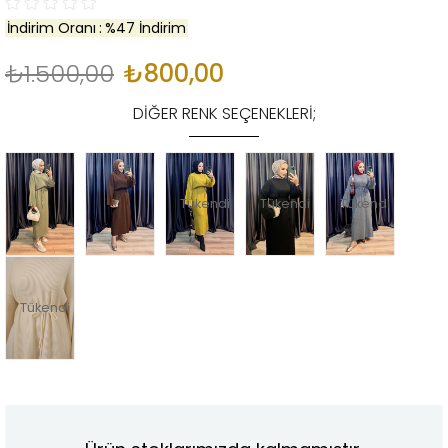
İndirim Oranı
:
%
47
İndirim
₺1.500,00
₺800,00
DIĞER RENK SEÇENEKLERI;
Tükendi
Tükendi
Tükendi
Tükendi