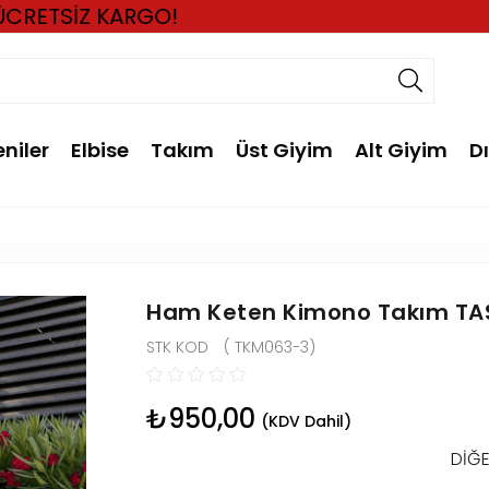
eniler
Elbise
Takım
Üst Giyim
Alt Giyim
D
Ham Keten Kimono Takım TA
( TKM063-3)
₺950,00
(KDV Dahil)
DIĞE