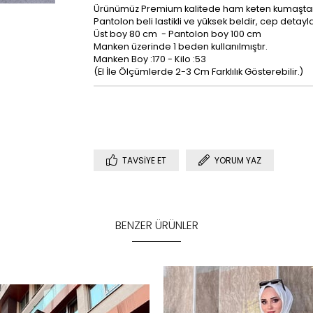
Ürünümüz Premium kalitede ham keten kumaştan ü
Pantolon beli lastikli ve yüksek beldir, cep detayl
Üst boy 80 cm - Pantolon boy 100 cm
Manken üzerinde 1 beden kullanılmıştır.
Manken Boy :170 - Kilo :53
(El İle Ölçümlerde 2-3 Cm Farklılık Gösterebilir.)
TAVSIYE ET
YORUM YAZ
BENZER ÜRÜNLER