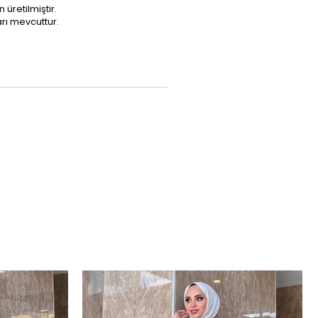
retilmiştir.
arı mevcuttur.