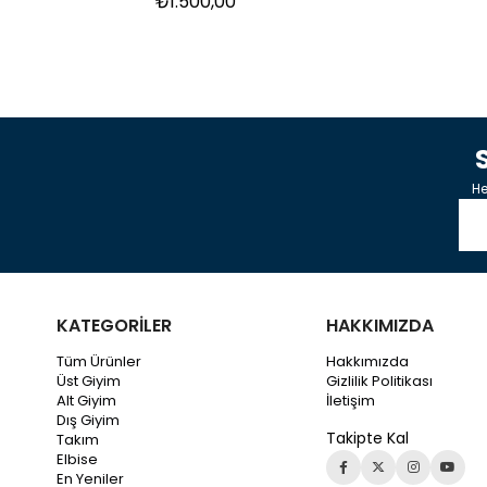
₺1.500,00
He
KATEGORİLER
HAKKIMIZDA
Tüm Ürünler
Hakkımızda
Üst Giyim
Gizlilik Politikası
Alt Giyim
İletişim
Dış Giyim
Takipte Kal
Takım
Elbise
En Yeniler