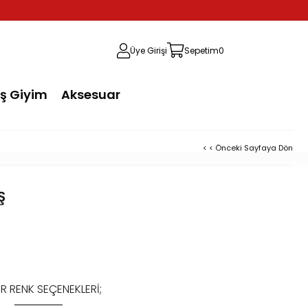
3000 TL ÜZERİ ALIŞVERİŞLERDE ÜCRETSİZ KARGO
Üye Girişi
Sepetim
0
ış Giyim
Aksesuar
< < Önceki Sayfaya Dön
Ş
R RENK SEÇENEKLERI;