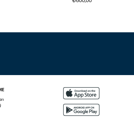
₺600,00
ME
arı
ş