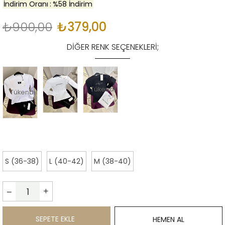
İndirim Oranı
:
%
58
İndirim
₺900,00
₺379,00
DIĞER RENK SEÇENEKLERI;
Tükendi
Tükendi
S (36-38)
L (40-42)
M (38-40)