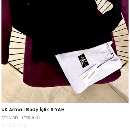
cK Armalı Body İçlik SİYAH
(TSR003)