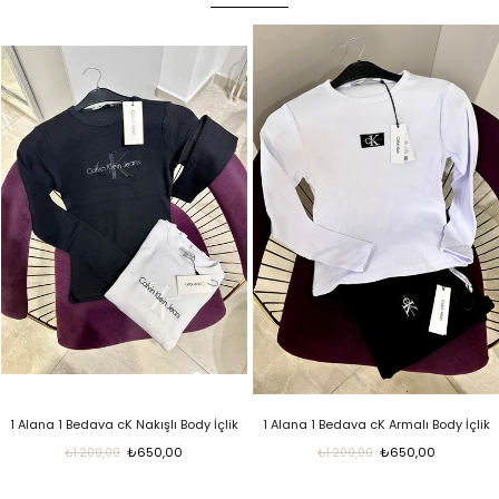
Body İçlik
1 Alana 1 Bedava cK Armalı Body İçlik
cK Nakışlı Body İçlik
0
₺650,00
₺379,0
₺1.200,00
₺900,00