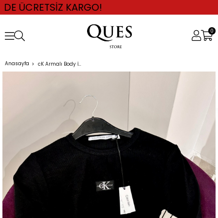
RETSİZ KARGO!
0
Anasayfa
cK Armalı Body İçlik SİYAH